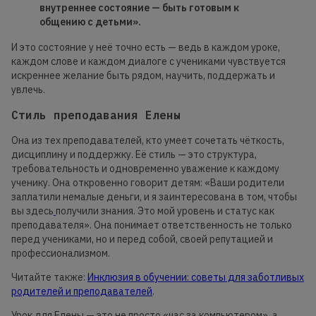
внутреннее состояние — быть готовым к
общению с детьми».
И это состояние у неё точно есть — ведь в каждом уроке,
каждом слове и каждом диалоге с учениками чувствуется
искреннее желание быть рядом, научить, поддержать и
увлечь.
Стиль преподавания Елены
Она из тех преподавателей, кто умеет сочетать чёткость,
дисциплину и поддержку. Её стиль — это структура,
требовательность и одновременно уважение к каждому
ученику. Она откровенно говорит детям: «Ваши родители
заплатили немалые деньги, и я заинтересована в том, чтобы
вы здесь
получили знания. Это мой уровень и статус как
преподавателя». Она понимает ответственность не только
перед учениками, но и перед собой, своей репутацией и
профессионализмом.
Читайте также:
Инклюзия в обучении: советы для заботливых
родителей и преподавателей
.
Урок для Елены — это не просто «час за компьютером», а