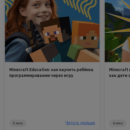
Minecraft Education: как научить ребёнка
Minecraft
программированию через игру
как дети 
Читать дальше
5 мин
4 мин