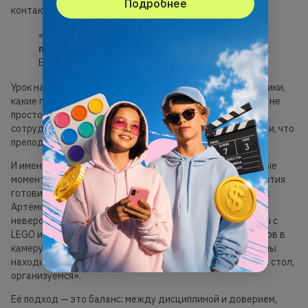
Подробнее
контакте.
«
Да, дети пришли учиться, но важно и
поговорить о том, как у кого дела»,
— объясняет
Елена.
Урок начинается с разговора: кто что получил на праздники,
какие планы на каникулы, кто чем занимается дома. Это не
просто «болтовня» — это способ настроить учеников на
сотрудничество, дать им почувствовать, что они не одни, что
преподавательница рядом как друг и ментор.
И именно эта атмосфера доверия создаёт незабываемые
моменты. Например, с мальчиком, который во время занятия
готовил обед для мамы за кулисами онлайн-урока, или с
Артёмом, который каждый раз демонстрировал свои
невероятные поделки — конструкторские эксперименты с
LEGO и головой Беби Йоды. Кто-то показывал своих котов в
камеру, кто-то лежал на диване — и для каждого у Елены
находилось доброжелательное, но чёткое: «Садимся за стол,
организуемся».
Её подход — это баланс: между дисциплиной и доверием,