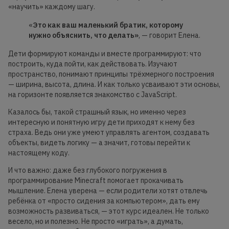
«научить» каждому шагу.
«
Это как ваш
маленький братик, которому
нужно объяснить, что делать»
, — говорит Елена.
Дети формируют команды и вместе программируют: что
построить, куда пойти, как действовать. Изучают
пространство, понимают принципы трёхмерного построения
— ширина, высота, длина. И как только усваивают эти основы,
на горизонте появляется знакомство с JavaScript.
Казалось бы, такой страшный язык, но именно через
интересную и понятную игру дети приходят к нему без
страха. Ведь они уже умеют управлять агентом, создавать
объекты, видеть логику — а значит, готовы перейти к
настоящему коду.
И что важно: даже без глубокого погружения в
программирование Minecraft помогает прокачивать
мышление. Елена уверена — если родители хотят отвлечь
ребёнка от «просто сидения за компьютером», дать ему
возможность развиваться, — этот курс идеален. Не только
весело, но и полезно. Не просто «играть», а думать,