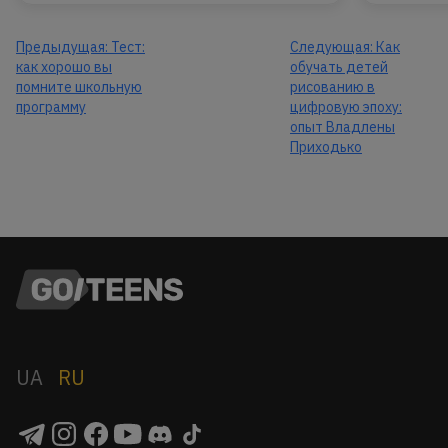
Предыдущая:
Тест:
Следующая:
Как
как хорошо вы
обучать детей
помните школьную
рисованию в
программу
цифровую эпоху:
опыт Владлены
Приходько
UA
RU