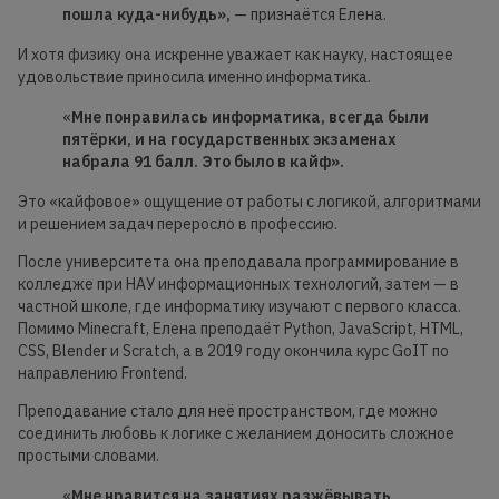
пошла куда-нибудь»,
— признаётся Елена.
И хотя физику она искренне уважает как науку, настоящее
удовольствие приносила именно информатика.
«
Мне понравилась информатика, всегда были
пятёрки, и на государственных экзаменах
набрала 91 балл. Это было в кайф».
Это «кайфовое» ощущение от работы с логикой, алгоритмами
и решением задач переросло в профессию.
После университета она преподавала программирование в
колледже при НАУ информационных технологий, затем — в
частной школе, где информатику изучают с первого класса.
Помимо Minecraft, Елена преподаёт Python, JavaScript, HTML,
CSS, Blender и Scratch, а в 2019 году окончила курс GoIT по
направлению Frontend.
Преподавание стало для неё пространством, где можно
соединить любовь к логике с желанием доносить сложное
простыми словами.
«
Мне нравится на занятиях разжёвывать