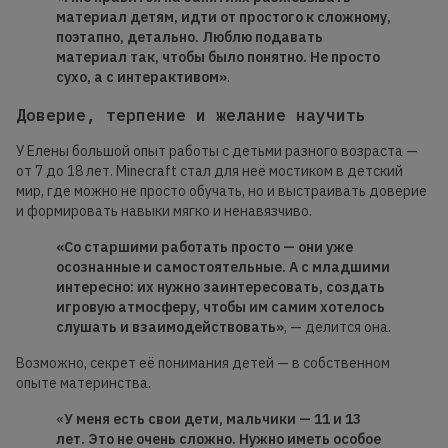
материал детям, идти от простого к сложному,
поэтапно, детально. Люблю подавать
материал так, чтобы
было понятно.
Не просто
сухо, а с интерактивом»
.
Доверие, терпение и желание научить
У Елены большой опыт работы с детьми разного возраста —
от 7 до 18 лет. Minecraft стал для неё мостиком в детский
мир, где можно не просто обучать, но и выстраивать доверие
и формировать навыки мягко и ненавязчиво.
«Со старшими работать просто — они уже
осознанные и самостоятельные. А с младшими
интересно: их нужно заинтересовать, создать
игровую атмосферу, чтобы им самим хотелось
слушать и взаимодействовать»
, — делится она.
Возможно, секрет её понимания детей — в собственном
опыте материнства.
«
У меня есть свои дети, мальчики — 11 и 13
лет. Это не очень сложно. Нужно иметь особое