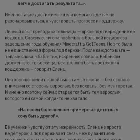
легче достигать результата.».
Именно такие достижимые цели помогают детям не
разочаровываться, а чувствовать прогресс и поддержку.
Личный опыт преподавательницы — яркое подтверждение её
подхода. Своему сыну она пообещала большой подарок за
завершение года обучения Minecraft в GoITeens. Но это была
не единственная форма поддержки. После каждого шага —
тёплые слова, «бабл-ти», искренняя похвала. Ребёнком
должен кто-то восхищаться, должна быть постоянная
поддержка — говорит Елена.
Она хорошо помнит, какой была сама в школе — без особого
внимания со стороны взрослых, без похвалы, без менторства.
И именно поэтому сейчас старается быть тем взрослым,
которого ей самой когда-то не хватало:
«
На своём болезненном примере из детства я
хочу быть другой».
Её ученики чувствуют эту искренность. Елена не просто
ведёт урок, а поддерживает связь между занятиями:
спрашивает в чате, как дела, поздравляет с прогрессом,