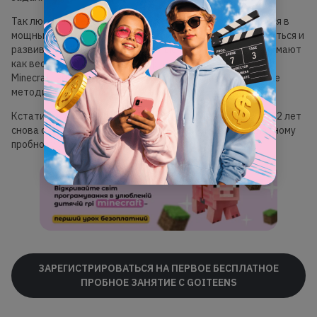
Так любимая детская игра современности превращается в
мощный инструмент, который помогает школьникам учиться и
развиваться, играя. Даже сложные темы дети воспринимают
как весёлую игру, поэтому эффективность обучения в
Minecraft значительно превосходит любые классические
методики.
Кстати, набор на курс GoITeens
Minecraft для детей
8–12 лет
снова открыт — присоединяйтесь уже сейчас к бесплатному
пробному уроку.
ЗАРЕГИСТРИРОВАТЬСЯ НА ПЕРВОЕ БЕСПЛАТНОЕ
ПРОБНОЕ ЗАНЯТИЕ С GOITEENS