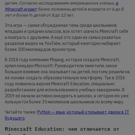
детям. Согласно исследованиям американских учёных,
в
Minecraft играет
более половины детей в возрасте от 6 до 8
лет и более ⅔ детей от 8 до 12 лет.
Эта игра — самая обсуждаемая тема среди школьников
младших и средних классов, все хотят скачать Minecraft себе
и поиграть с друзьями. А ещё это один из самых развитых
разделов видео на YouTube, который ежегодно набирает
более 200 миллиардов просмотров.
В 2014 году компанию Mojang, которая создала Minecraft,
купил концерн Microsoft. Руководители заметили, какое
большое влияние она оказывает на детей, поэтому решили на
её основе создать образовательную платформу. Так в 2016
году появилась версия Minecraft Education, специально
разработанная для использования в учебных заведениях. В
2019 её начали активно внедрять в школах, а сегодня ею уже
пользуются более 35 миллионов школьников по всему миру.
Читайте также:
Python — язык, который открывает двери в IT
будущего
.
Minecraft Education: чем отличается от