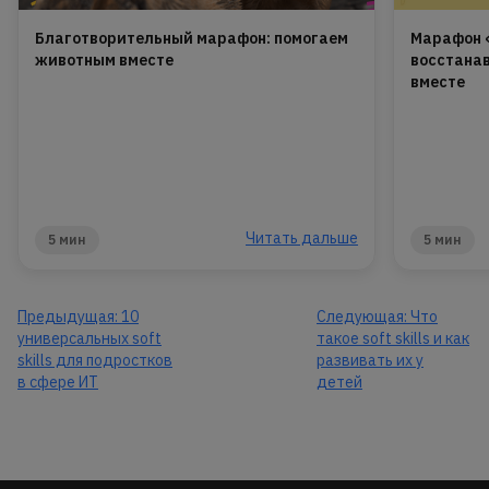
Благотворительный марафон: помогаем
Марафон 
животным вместе
восстана
вместе
Читать дальше
5 мин
5 мин
Предыдущая:
10
Следующая:
Что
универсальных soft
такое soft skills и как
skills для подростков
развивать их у
в сфере ИТ
детей