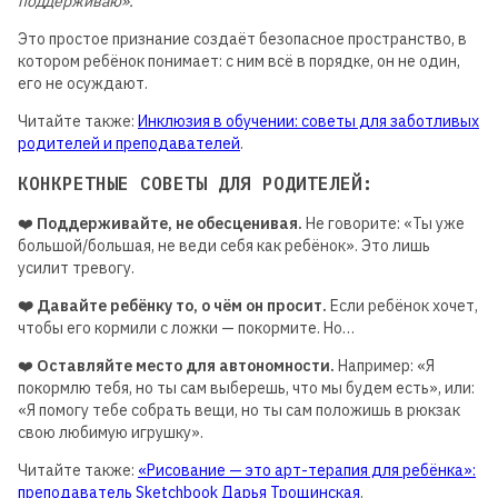
поддерживаю».
Это простое признание создаёт безопасное пространство, в
котором ребёнок понимает: с ним всё в порядке, он не один,
его не осуждают.
Читайте также:
Инклюзия в обучении: советы для заботливых
родителей и преподавателей
.
КОНКРЕТНЫЕ СОВЕТЫ ДЛЯ РОДИТЕЛЕЙ:
❤️
Поддерживайте, не обесценивая.
Не говорите: «Ты уже
большой/большая, не веди себя как ребёнок». Это лишь
усилит тревогу.
❤️
Давайте ребёнку то, о чём он просит.
Если ребёнок хочет,
чтобы его кормили с ложки — покормите. Но…
❤️
Оставляйте место для автономности.
Например: «Я
покормлю тебя, но ты сам выберешь, что мы будем есть», или:
«Я помогу тебе собрать вещи, но ты сам положишь в рюкзак
свою любимую игрушку».
Читайте также:
«Рисование — это арт-терапия для ребёнка»:
преподаватель Sketchbook Дарья Трощинская
.