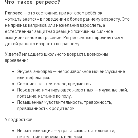
Что такое регресс?
Регресс
— это состояние, при котором ребёнок
«откатывается» в поведении к более раннему возрасту. Это
не признак капризов или нежелания взрослеть, а
естественная защитная реакция психики на сильное
эмоциональное потрясение. Регресс может проявляться у
детей разного возраста по-разному.
У детей младшего школьного возраста возможны
проявления:
Энурез, энкопрез — непроизвольное мочеиспускание
или дефекация.
Сосание пальцев, волос, предметов.
Поведение, имитирующее животных — мяуканье, лай,
ползание, катание по полу.
Повышенная чувствительность, тревожность,
привязанность к родителям.
У подростков:
Инфантилизация — утрата самостоятельности,
нежелание принимать решения.