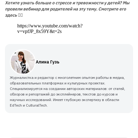
Для детей от 8 до 13 лет
Хотите узнать больше о стрессе и тревожности у детей? Мы
провели вебинар для родителей на эту тему. Смотрите его
ЛЕТНЯЯ МАСТЕРСКАЯ GOITEENS
здесь 👇🏻
ВМЕСТО ЛЕТА В ТЕЛЕФОНЕ -
https://www.youtube.com/watch?
8+ ГОТОВЫХ ПРОЕКТОВ ЗА 4
v=vpfJP_8x59Y&t=2s
НЕДЕЛИ
Подробнее
Алина Гузь
Журналистка и редактор с многолетним опытом работы в медиа,
образовательных платформах и культурных проектах.
Специализируется на создании авторских материалов: от статей,
обзоров и репортажей до эксплейнеров, текстов до курсов и
научных исследований. Имеет глубокую экспертизу в области
EdTech и CulturalTech.