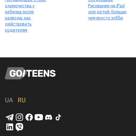
одиночества у
Рисование на iPad
ребенка после
для детей: больше,
развода: как
чем просто хобби
действовать
родителям
UA
RU