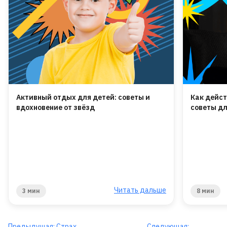
Активный отдых для детей: советы и
Как дейст
вдохновение от звёзд
советы дл
Читать дальше
3 мин
8 мин
Предыдущая:
Страх
Следующая: