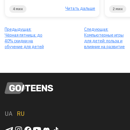
Читать дальше
4 мин
2 мин
Предыдущая:
Следующая:
Чёрная пятница: до
Компьютерные игры
40% скидки на
для детей: польза и
обучение для детей
влияние на развитие
UA
RU