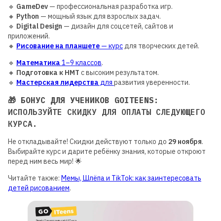
🔹
GameDev
— профессиональная разработка игр.
🔸
Python
— мощный язык для взрослых задач.
🔹
Digital Design
— дизайн для соцсетей, сайтов и
приложений.
🔸
Рисование на планшете
— курс
для творческих детей.
🔹
Математика
1–9 классов
.
🔸
Подготовка к НМТ
с высоким результатом.
🔹
Мастерская лидерства
для
развития уверенности.
🎁
БОНУС ДЛЯ УЧЕНИКОВ GOITEENS
:
ИСПОЛЬЗУЙТЕ СКИДКУ ДЛЯ ОПЛАТЫ СЛЕДУЮЩЕГО
КУРСА.
Не откладывайте! Скидки действуют только до
29 ноября
.
Выбирайте курс и дарите ребёнку знания, которые откроют
перед ним весь мир! 🌟
Читайте также:
Мемы, Шлёпа и TikTok: как заинтересовать
детей рисованием
.