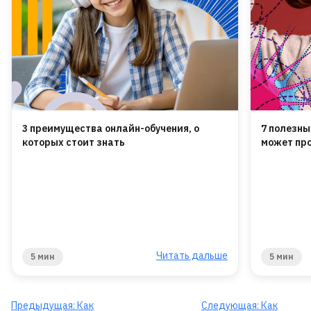
3 преимущества онлайн-обучения, о
7 полезны
которых стоит знать
может про
Читать дальше
5 мин
5 мин
Предыдущая:
Как
Следующая:
Как