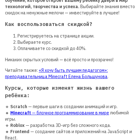
обучение, которое откроет вашему ребёнку двери в мир
технологий, творчества и успеха.
Выбирайте знания вместо
скидок на ненужные мелочи — инвестируйте в лучшее!
Как воспользоваться скидкой?
Регистрируетесь на странице акции.
Выбираете курс.
Оплачиваете со скидкой до 40%.
Никаких скрытых условий — всё просто и прозрачно!
Читайте также:
«Я хочу быть лучшим педагогом»:
преподавательница Minecraft Елена Большунова
.
Курсы, которые изменят жизнь вашего
ребёнка:
🔹
Scratch
— первые шаги в создании анимаций и игр.
🔸
Minecraft
— блочное программирование в мире
любимой
игры.
🔹
Roblox
— разработка 3D-игр без сложного кода.
🔸
Frontend
— создание сайтов и приложений на JavaScript и
React.