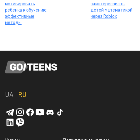
мотивировать
заинтересовать
ребенка к обучению:
детей математикой
эффективные
через Roblox
методы
UA
RU