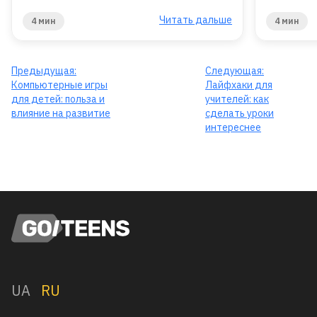
Читать дальше
4 мин
4 мин
Предыдущая:
Следующая:
Компьютерные игры
Лайфхаки для
для детей: польза и
учителей: как
влияние на развитие
сделать уроки
интереснее
UA
RU