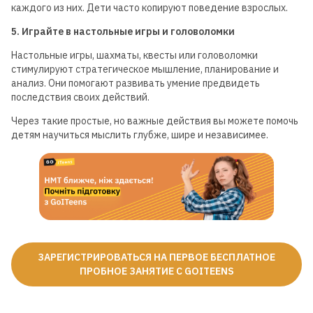
каждого из них. Дети часто копируют поведение взрослых.
Для детей от 8 до 13 лет
5. Играйте в настольные игры и головоломки
Настольные игры, шахматы, квесты или головоломки
ЛЕТНЯЯ МАСТЕРСКАЯ GOITEENS
стимулируют стратегическое мышление, планирование и
ВМЕСТО ЛЕТА В ТЕЛЕФОНЕ -
анализ. Они помогают развивать умение предвидеть
8+ ГОТОВЫХ ПРОЕКТОВ ЗА 4
последствия своих действий.
НЕДЕЛИ
Через такие простые, но важные действия вы можете помочь
детям научиться мыслить глубже, шире и независимее.
Подробнее
ЗАРЕГИСТРИРОВАТЬСЯ НА ПЕРВОЕ БЕСПЛАТНОЕ
ПРОБНОЕ ЗАНЯТИЕ С GOITEENS