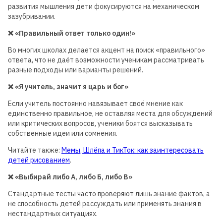
развития мышления дети фокусируются на механическом
зазубривании.
❌ «Правильный ответ только один!»
Во многих школах делается акцент на поиск «правильного»
ответа, что не даёт возможности ученикам рассматривать
разные подходы или варианты решений.
❌ «Я учитель, значит я царь и бог»
Если учитель постоянно навязывает своё мнение как
единственно правильное, не оставляя места для обсуждений
или критических вопросов, ученики боятся высказывать
собственные идеи или сомнения.
Читайте также:
Мемы, Шлёпа и ТикТок: как заинтересовать
детей рисованием
.
❌ «Выбирай либо А, либо Б, либо В»
Стандартные тесты часто проверяют лишь знание фактов, а
не способность детей рассуждать или применять знания в
нестандартных ситуациях.