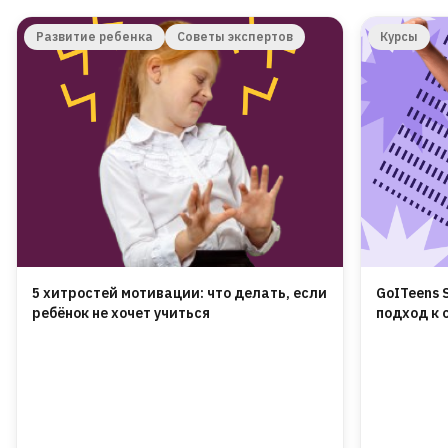
Развитие ребенка
Советы экспертов
Курсы
5 хитростей мотивации: что делать, если
GoITeens 
ребёнок не хочет учиться
подход к 