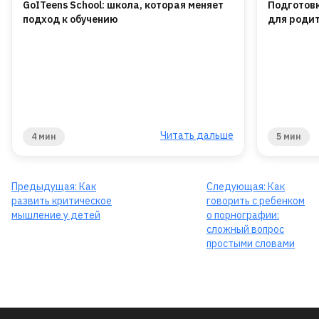
GoITeens School: школа, которая меняет
Подготовк
подход к обучению
для роди
Читать дальше
4 мин
5 мин
Предыдущая:
Как
Следующая:
Как
развить критическое
говорить с ребенком
мышление у детей
о порнографии:
сложный вопрос
простыми словами