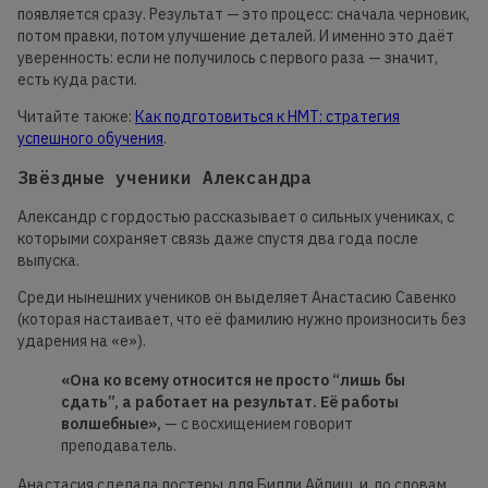
появляется сразу. Результат — это процесс: сначала черновик,
потом правки, потом улучшение деталей. И именно это даёт
уверенность: если не получилось с первого раза — значит,
есть куда расти.
Читайте также:
Как подготовиться к НМТ: стратегия
успешного обучения
.
Звёздные ученики Александра
Александр с гордостью рассказывает о сильных учениках, с
которыми сохраняет связь даже спустя два года после
выпуска.
Среди нынешних учеников он выделяет Анастасию Савенко
(которая настаивает, что её фамилию нужно произносить без
ударения на «е»).
«Она ко всему относится не просто “лишь бы
сдать”, а работает на результат. Её работы
волшебные»,
— с восхищением говорит
преподаватель.
Анастасия сделала постеры для Билли Айлиш, и, по словам