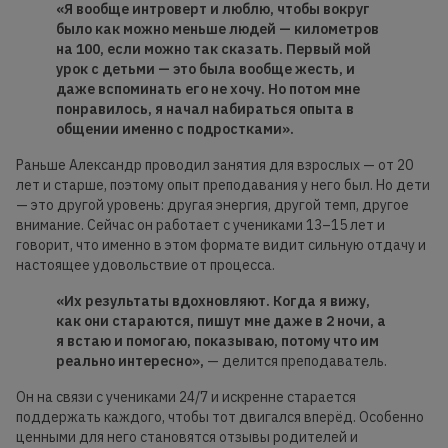
«Я вообще интроверт и люблю, чтобы вокруг
было как можно меньше людей — километров
на 100, если можно так сказать. Первый мой
урок с детьми — это была вообще жесть, и
даже вспоминать его не хочу. Но потом мне
понравилось, я начал набираться опыта в
общении именно с подростками».
Раньше Александр проводил занятия для взрослых — от 20
лет и старше, поэтому опыт преподавания у него был. Но дети
— это другой уровень: другая энергия, другой темп, другое
внимание. Сейчас он работает с учениками 13–15 лет и
говорит, что именно в этом формате видит сильную отдачу и
настоящее удовольствие от процесса.
«Их результаты вдохновляют. Когда я вижу,
как они стараются, пишут мне даже в 2 ночи, а
я встаю и помогаю, показываю, потому что им
реально интересно»,
— делится преподаватель.
Он на связи с учениками 24/7 и искренне старается
поддержать каждого, чтобы тот двигался вперёд. Особенно
ценными для него становятся отзывы родителей и