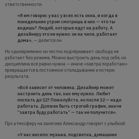
ответственности.
«Я им говорю: у вас у всех есть окна, и когда в
понедельник утром смотришь в них — что ты
видишь? Людей, которые идут на работу. А
дизайнеру это не нужно: он на чиле, работает
дома»,
— делится он.
Но одновременно он честно подчёркивает: свобода не
работает без режима. Можно выстроить день под себя, но
дисциплина всё равно нужна — иначе «завтра поработаю»
превращается в постоянное откладывание и потерю
результата.
«Всё зависит от человека. Дизайнер может
настроить день так, как ему нужно. Любит
поспать до 12? Пожалуйста, но после 12 — надо
работать. Должен быть строгий график, иначе
“завтра буду работать” — так не получится».
Про атмосферу на занятиях Александр говорит с улыбкой:
«У нас весело: музыка, подсветка, домашние