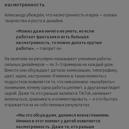
насмотренность
Александр убеждён, что насмотренность и идея — основа
творчества и роста в дизайне.
«Можно даже ничего не уметь, но если
работает фантазия и есть большая
насмотренность, то можно делать крутые
работы»,
— говорит он.
На занятиях он регулярно показывает ученикам работы
сильных дизайнеров — по 3–5 примеров на каждый урок.
Вместе они обсуждают детали: композицию, типографику,
цвет, идею, настроение. И именно в такие моменты у
подростков появляется то, что невозможно «вызубрить»:
понимание, почему одна работа цепляет, а другая выглядит
сырой. Даже те, кто раньше залипал в TikTok, начинают
включаться, сравнивать и комментировать — и это быстро
отражается на их собственных результатах.
«Мы это обсуждаем, делимся впечатлениями.
Именно в этот момент у детей появляется
насмотренность. Даже те, кто раньше