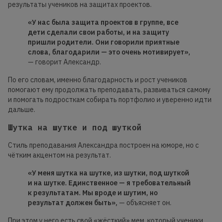
результаты учеников на защитах проектов.
«У нас была защита проектов в группе, все
дети сделали свои работы, и на защиту
пришли родители. Они говорили приятные
слова, благодарили — это очень мотивирует»,
— говорит Александр.
По его словам, именно благодарность и рост учеников
помогают ему продолжать преподавать, развиваться самому
и помогать подросткам собирать портфолио и уверенно идти
дальше.
Шутка на шутке и под шуткой
Стиль преподавания Александра построен на юморе, но с
чётким акцентом на результат.
«У меня шутка на шутке, из шутки, под шуткой
и на шутке. Единственное — я требовательный
к результатам. Мы вроде и шутим, но
результат должен быть»,
— объясняет он.
При этом у него есть свой «жёсткий» мем, который ученики