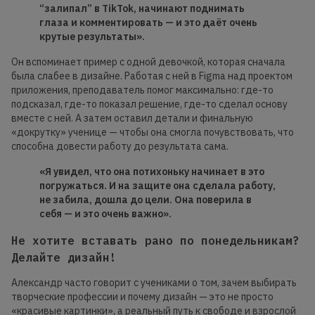
“залипал” в TikTok, начинают поднимать
глаза и комментировать — и это даёт очень
крутые результаты».
Он вспоминает пример с одной девочкой, которая сначала
была слабее в дизайне. Работая с ней в Figma над проектом
приложения, преподаватель помог максимально: где-то
подсказал, где-то показал решение, где-то сделал основу
вместе с ней. А затем оставил детали и финальную
«докрутку» ученице — чтобы она смогла почувствовать, что
способна довести работу до результата сама.
«Я увидел, что она потихоньку начинает в это
погружаться. И на защите она сделала работу,
не забила, дошла до цели. Она поверила в
себя — и это очень важно».
Не хотите вставать рано по понедельникам?
Делайте дизайн!
Александр часто говорит с учениками о том, зачем выбирать
творческие профессии и почему дизайн — это не просто
«красивые картинки», а реальный путь к свободе и взрослой