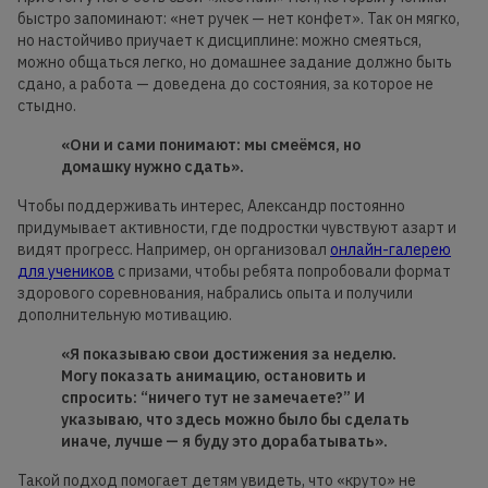
быстро запоминают: «нет ручек — нет конфет». Так он мягко,
но настойчиво приучает к дисциплине: можно смеяться,
можно общаться легко, но домашнее задание должно быть
сдано, а работа — доведена до состояния, за которое не
стыдно.
«Они и сами понимают: мы смеёмся, но
домашку нужно сдать».
Чтобы поддерживать интерес, Александр постоянно
придумывает активности, где подростки чувствуют азарт и
видят прогресс. Например, он организовал
онлайн-галерею
для учеников
с призами, чтобы ребята попробовали формат
здорового соревнования, набрались опыта и получили
дополнительную мотивацию.
«Я показываю свои достижения за неделю.
Могу показать анимацию, остановить и
спросить: “ничего тут не замечаете?” И
указываю, что здесь можно было бы сделать
иначе, лучше — я буду это дорабатывать».
Такой подход помогает детям увидеть, что «круто» не