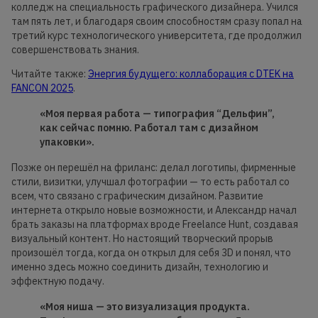
колледж на специальность графического дизайнера. Учился
там пять лет, и благодаря своим способностям сразу попал на
третий курс технологического университета, где продолжил
совершенствовать знания.
Читайте также:
Энергия будущего: коллаборация с DTEK на
FANCON 2025
.
«Моя первая работа — типография “Дельфин”,
как сейчас помню. Работал там с дизайном
упаковки».
Позже он перешёл на фриланс: делал логотипы, фирменные
стили, визитки, улучшал фотографии — то есть работал со
всем, что связано с графическим дизайном. Развитие
интернета открыло новые возможности, и Александр начал
брать заказы на платформах вроде Freelance Hunt, создавая
визуальный контент. Но настоящий творческий прорыв
произошёл тогда, когда он открыл для себя 3D и понял, что
именно здесь можно соединить дизайн, технологию и
эффектную подачу.
«Моя ниша — это визуализация продукта.