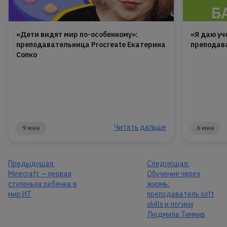
«Дети видят мир по-особенному»:
«Я даю уч
преподавательница Procreate Екатерина
преподава
Сопко
Читать дальше
9 мин
6 мин
Предыдущая:
Следующая:
Minecraft — первая
Обучение через
ступенька ребенка в
жизнь:
мир ИТ
преподаватель soft
skills и логики
Людмила Тимкив