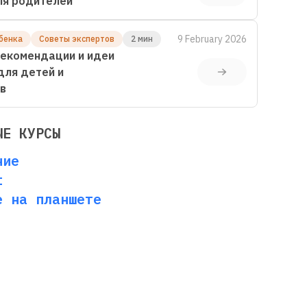
ля родителей
9 February 2026
бенка
Советы экспертов
2 мин
екомендации и идеи
для детей и
в
ЫЕ КУРСЫ
ние
t
е на планшете