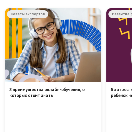
Советы экспертов
Развитие 
3 преимущества онлайн-обучения, о
5 хитрост
которых стоит знать
ребёнок н