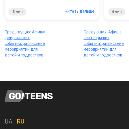
Читать дальше
5 мин
4 мин
Предыдущая:
Афиша
Следующая:
Афиша
февральских
сентябрьских
событий: расписание
событий: расписание
мероприятий для
мероприятий для
детей и подростков
детей и подростков
UA
RU