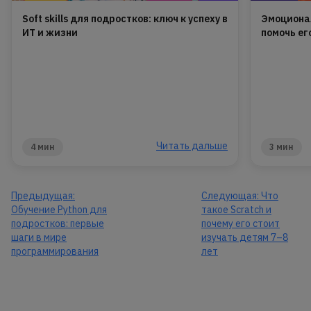
Soft skills для подростков: ключ к успеху в
Эмоционал
ИТ и жизни
помочь ег
Читать дальше
4 мин
3 мин
Предыдущая:
Следующая:
Что
Обучение Python для
такое Scratch и
подростков: первые
почему его стоит
шаги в мире
изучать детям 7–8
программирования
лет