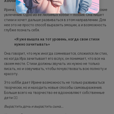
Хобби, которое дает энергию
Ирина не только преподает soft skills, но и имеет творческие
увлечения. Одно из ее любимых хобби — поэзия. Она пишет
стихи и хочет дальше развиваться в этом направлении. Для
нее это не просто способ выразить эмоции, а и возможность
глубже познать себя.
«Я уже вышла на тот уровень, когда свои стихи
нужно зачитывать»
Она говорит, что муж иногда сомневается, сложился ли стих,
но когда Ира зачитывает его вслух, он понимает, что все на
своем месте. Стихи должны звучать: их нужно не только
писать, но и озвучивать, чтобы почувствовать всю полноту и
красоту.
Это хобби дает Ирине возможность не только развиваться
творчески, но и находить новые способы самовыражения.
Больше всего на творчество ее вдохновляют собственные
дети 👇🏻
Вырастить дочь и вырастить сына…