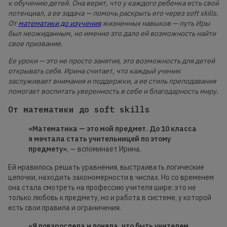
к обучению детей. Она верит, что у каждого ребенка есть свой
потенциал, а ее задача — помочь раскрыть его через soft skills.
От
математики до изучения
жизненных навыков — путь Иры
был неожиданным, но именно это дало ей возможность найти
свое призвание.
Ее уроки — это не просто занятия, это возможность для детей
открывать себя. Ирина считает, что каждый ученик
заслуживает внимания и поддержки, а ее стиль преподавания
помогает воспитать уверенность в себе и благодарность миру.
От математики до soft skills
«Математика — это мой предмет. До 10 класса
я мечтала стать учительницей по этому
предмету»
, — вспоминает Ирина.
Ей нравилось решать уравнения, выстраивать логические
цепочки, находить закономерности в числах. Но со временем
она стала смотреть на профессию учителя шире: это не
только любовь к предмету, но и работа в системе, у которой
есть свои правила и ограничения.
«Я повзрослела и поняла, что быть учителем