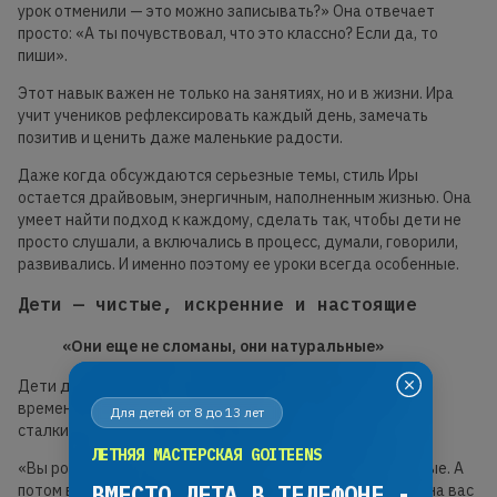
урок отменили — это можно записывать?» Она отвечает
просто: «А ты почувствовал, что это классно? Если да, то
пиши».
Этот навык важен не только на занятиях, но и в жизни. Ира
учит учеников рефлексировать каждый день, замечать
позитив и ценить даже маленькие радости.
Даже когда обсуждаются серьезные темы, стиль Иры
остается драйвовым, энергичным, наполненным жизнью. Она
умеет найти подход к каждому, сделать так, чтобы дети не
просто слушали, а включались в процесс, думали, говорили,
развивались. И именно поэтому ее уроки всегда особенные.
Дети — чистые, искренние и настоящие
«Они еще не сломаны, они натуральные»
Дети для нее — как чистый лист бумаги, на котором со
временем остаются следы всех людей, с которыми они
Для детей от 8 до 13 лет
сталкиваются.
ЛЕТНЯЯ МАСТЕРСКАЯ GOITEENS
«Вы рождаетесь как чистый лист бумаги, все одинаковые. А
ВМЕСТО ЛЕТА В ТЕЛЕФОНЕ -
потом все, с кем вы сталкивались, начинают оставлять на вас