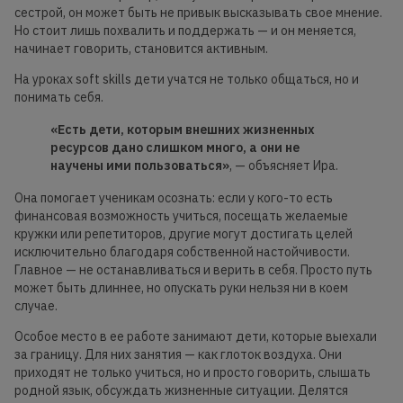
сестрой, он может быть не привык высказывать свое мнение.
Но стоит лишь похвалить и поддержать — и он меняется,
начинает говорить, становится активным.
На уроках soft skills дети учатся не только общаться, но и
понимать себя.
«Есть дети, которым внешних жизненных
ресурсов дано слишком много, а они не
научены ими пользоваться»
, — объясняет Ира.
Она помогает ученикам осознать: если у кого-то есть
финансовая возможность учиться, посещать желаемые
кружки или репетиторов, другие могут достигать целей
исключительно благодаря собственной настойчивости.
Главное — не останавливаться и верить в себя. Просто путь
может быть длиннее, но опускать руки нельзя ни в коем
случае.
Особое место в ее работе занимают дети, которые выехали
за границу. Для них занятия — как глоток воздуха. Они
приходят не только учиться, но и просто говорить, слышать
родной язык, обсуждать жизненные ситуации. Делятся