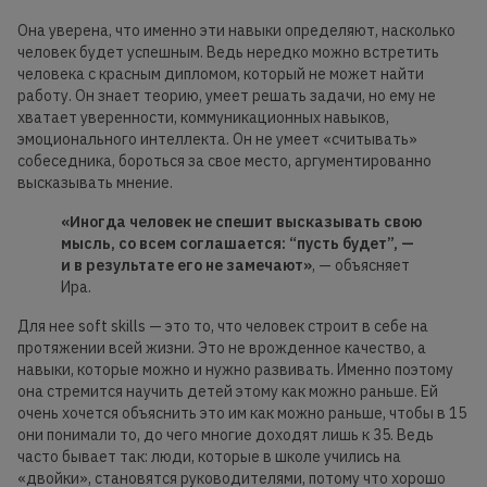
Она уверена, что именно эти навыки определяют, насколько
человек будет успешным. Ведь нередко можно встретить
человека с красным дипломом, который не может найти
работу. Он знает теорию, умеет решать задачи, но ему не
хватает уверенности, коммуникационных навыков,
эмоционального интеллекта. Он не умеет «считывать»
собеседника, бороться за свое место, аргументированно
высказывать мнение.
«Иногда человек не спешит высказывать свою
мысль, со всем соглашается: “пусть будет”, —
и в результате его не замечают»
, — объясняет
Ира.
Для нее soft skills — это то, что человек строит в себе на
протяжении всей жизни. Это не врожденное качество, а
навыки, которые можно и нужно развивать. Именно поэтому
она стремится научить детей этому как можно раньше. Ей
очень хочется объяснить это им как можно раньше, чтобы в 15
они понимали то, до чего многие доходят лишь к 35. Ведь
часто бывает так: люди, которые в школе учились на
«двойки», становятся руководителями, потому что хорошо