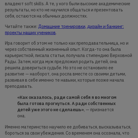
владеют soft skills. А те, у кого были высокие академические
результаты, но кто не научился общаться и презентовать
себя, остаются на обычных должностях.
Читайте также:
Домашние тренировки, дизайн и банкинг:
проекты наших учеников
.
Ира говорит об этом не только как преподавательница, но и
через собственный жизненный опыт. Когда-то она была
карьеристкой, писала статьи, получала стипендию Верховной
Рады. Затем, когда муж предложил родить детей, она
решила довериться судьбе. Но это не остановило ее
развитие — наоборот, она росла вместе со своими детьми,
развивая в себе именно те навыки, которые позже начала
преподавать.
«Как оказалось, ради самой себя я во многом
была готова прогнуться. А ради собственных
детей уже этого не сделаешь»
, — признается
она.
Именно материнство научило ее добиваться, высказываться,
бороться за свои убеждения. Со временем она осознала, что