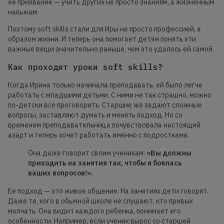
ее призвание — учить других не просто знаниям, а жизненным
навыкам.
Поэтому soft skills стали для Иры не просто профессией, а
образом жизни. И теперь она помогает детям понять эти
важные вещи значительно раньше, чем это удалось ей самой.
Как проходят уроки soft skills?
Когда Ирина только начинала преподавать, ей было легче
работать с младшими детьми. С ними не так страшно, можно
по-детски все проговорить. Старшие же задают сложные
вопросы, заставляют думать и менять подход. Но со
временем преподавательница почувствовала настоящий
азарт и теперь хочет работать именно с подростками.
Она даже говорит своим ученикам:
«Вы должны
приходить на занятия так, чтобы я боялась
ваших вопросов!».
Ее подход — это живое общение. На занятиях дети говорят.
Даже те, кого в обычной школе не слушают, кто привык
молчать. Она видит каждого ребенка, понимает его
особенности. Например, если ученик вырос со старшей