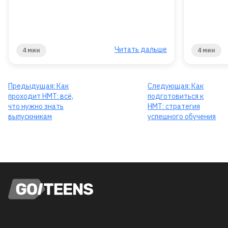
Читать дальше
4 мин
4 мин
Предыдущая:
Как
Следующая:
Как
проходит НМТ: всё,
подготовиться к
что нужно знать
НМТ: стратегия
выпускникам
успешного обучения