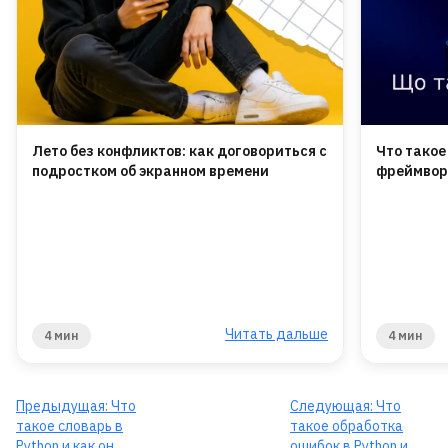
Лето без конфликтов: как договориться с
Что такое
подростком об экранном времени
фреймвор
Читать дальше
4 мин
4 мин
Предыдущая:
Что
Следующая:
Что
такое словарь в
такое обработка
Python и как он
ошибок в Python и