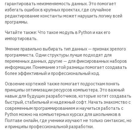
гарантировать неизменяемость данных. Это помогает
избегать ошибок в крупных проектах, где случайное
редактирование константы может нарушить логику всей
программы.
Читайте также: Что такое модуль в Python и как его
импортировать.
Умение правильно выбирать тип данных — признак зрелого
программиста. Одни структуры лучше подходят для
Для детей от 8 до 13 лет
переменных данных, другие — для фиксированных наборов
ЛЕТНЯЯ МАСТЕРСКАЯ GOITEENS
информации. Понимание этой разницы помогает создавать
более эффективный и профессиональный код.
ВМЕСТО ЛЕТА В ТЕЛЕФОНЕ -
Освоение кортежей также помогает подросткам понять
8+ ГОТОВЫХ ПРОЕКТОВ ЗА 4
принципы оптимизации ресурсов компьютера. Это важный
НЕДЕЛИ
навык для будущих разработчиков, которые хотят создавать
быстрый, стабильный и надежный софт. Начать знакомство с
современным программированием и научиться работать с
Подробнее
Python можно на компьютерных курсах для школьников в
Полтаве онлайн, где ученики изучают не только синтаксис, но
и принципы профессиональной разработки.