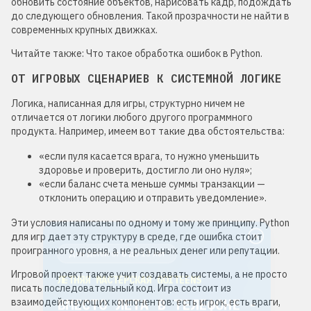
обновить состояние объектов, нарисовать кадр, подождать
до следующего обновления. Такой прозрачности не найти в
современных крупных движках.
Читайте также: Что такое обработка ошибок в Python.
ОТ ИГРОВЫХ СЦЕНАРИЕВ К СИСТЕМНОЙ ЛОГИКЕ
Логика, написанная для игры, структурно ничем не
отличается от логики любого другого программного
продукта. Например, имеем вот такие два обстоятельства:
«если пуля касается врага, то нужно уменьшить
здоровье и проверить, достигло ли оно нуля»;
«если баланс счета меньше суммы транзакции —
отклонить операцию и отправить уведомление».
Эти условия написаны по одному и тому же принципу. Python
Для детей от 8 до 13 лет
для игр дает эту структуру в среде, где ошибка стоит
ЛЕТНЯЯ МАСТЕРСКАЯ GOITEENS
проигранного уровня, а не реальных денег или репутации.
ВМЕСТО ЛЕТА В ТЕЛЕФОНЕ -
Игровой проект также учит создавать системы, а не просто
писать последовательный код. Игра состоит из
8+ ГОТОВЫХ ПРОЕКТОВ ЗА 4
взаимодействующих компонентов: есть игрок, есть враги,