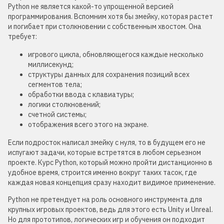
Python не является какой-то упрощенной версией
программирования. Вспомним хотя бы змейку, которая растет
и погибает при столкновении с собственным хвостом. Она
требует:
игрового цикла, обновляющегося каждые несколько
миллисекунд;
структуры данных для сохранения позиций всех
сегментов тела;
обработки ввода с клавиатуры;
логики столкновений;
счетной системы;
отображения всего этого на экране.
Если подросток написал змейку с нуля, то в будущем его не
испугают задачи, которые встретятся в любом серьезном
проекте. Курс Python, который можно пройти дистанционно в
удобное время, строится именно вокруг таких тасок, где
каждая новая концепция сразу находит видимое применение.
Python не претендует на роль основного инструмента для
крупных игровых проектов, ведь для этого есть Unity и Unreal.
Но для прототипов, логических игр и обучения он подходит