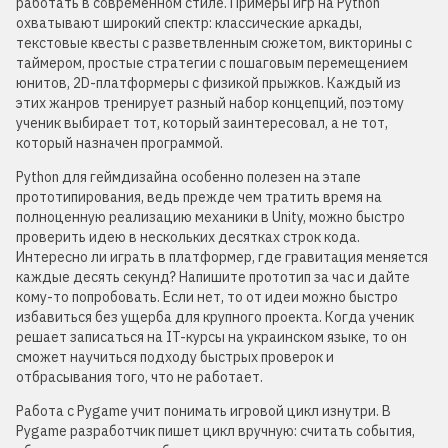
работать в современном стиле. Примеры игр на Python
охватывают широкий спектр: классические аркады,
текстовые квесты с разветвленным сюжетом, викторины с
таймером, простые стратегии с пошаговым перемещением
юнитов, 2D-платформеры с физикой прыжков. Каждый из
этих жанров тренирует разный набор концепций, поэтому
ученик выбирает тот, который заинтересовал, а не тот,
который назначен программой.
Python для геймдизайна особенно полезен на этапе
прототипирования, ведь прежде чем тратить время на
полноценную реализацию механики в Unity, можно быстро
проверить идею в нескольких десятках строк кода.
Интересно ли играть в платформер, где гравитация меняется
каждые десять секунд? Напишите прототип за час и дайте
кому-то попробовать. Если нет, то от идеи можно быстро
избавиться без ущерба для крупного проекта. Когда ученик
решает записаться на IT-курсы на украинском языке, то он
сможет научиться подходу быстрых проверок и
отбрасывания того, что не работает.
Работа с Pygame учит понимать игровой цикл изнутри. В
Pygame разработчик пишет цикл вручную: считать события,