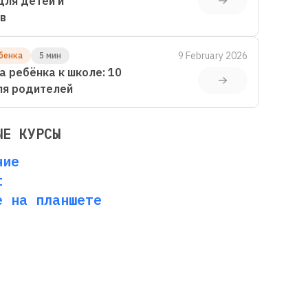
для детей и
в
9 February 2026
бенка
5 мин
а ребёнка к школе: 10
ля родителей
ЫЕ КУРСЫ
ние
t
е на планшете