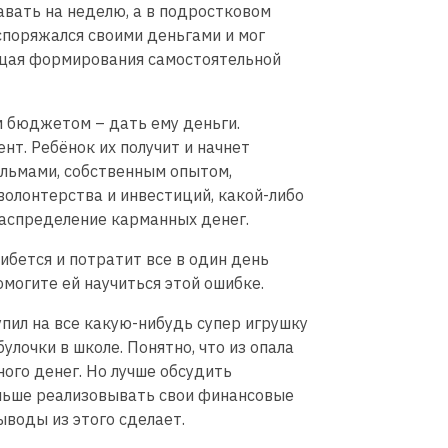
авать на неделю, а в подростковом
споряжался своими деньгами и мог
ющая формирования самостоятельной
м бюджетом – дать ему деньги.
нт. Ребёнок их получит и начнет
ильмами, собственным опытом,
волонтерства и инвестиций, какой-либо
 распределение карманных денег.
ибется и потратит все в один день
омогите ей научиться этой ошибке.
упил на все какую-нибудь супер игрушку
булочки в школе. Понятно, что из опала
ого денег. Но лучше обсудить
альше реализовывать свои финансовые
ыводы из этого сделает.