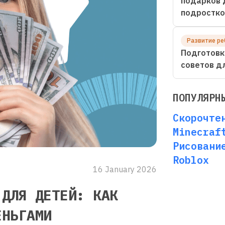
подарков 
подростко
Развитие ре
Подготовк
советов д
ПОПУЛЯРН
Скорочте
Minecraf
Рисовани
Roblox
16 January 2026
 ДЛЯ ДЕТЕЙ: КАК
ЕНЬГАМИ