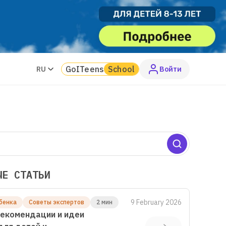
GoITeens
School
RU
Войти
ЫЕ СТАТЬИ
9 February 2026
бенка
Советы экспертов
2 мин
екомендации и идеи