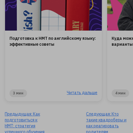
Подготовка к НМТ по английскому языку:
Куда можн
эффективные советы
варианты
Читать дальше
3 мин
4 мин
Предыдущая:
Как
Следующая:
Кто
подготовиться к
такие квадроберы и
НМТ: стратегия
как реагировать
успешного обучения
родителям