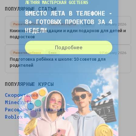
ВМЕСТО ЛЕТА В ТЕЛЕФОНЕ -
ПОПУЛЯРНЫЕ СТАТЬИ
8+ ГОТОВЫХ ПРОЕКТОВ ЗА 4
НЕДЕЛИ
9 February 2026
Развитие ребенка
Советы экспертов
2 мин
Книжные рекомендации и идеи подарков для детей и
подростков
Подробнее
9 February 2026
Развитие ребенка
5 мин
Подготовка ребёнка к школе: 10 советов для
родителей
ПОПУЛЯРНЫЕ КУРСЫ
Скорочтение
Minecraft
Рисование на планшете
Roblox