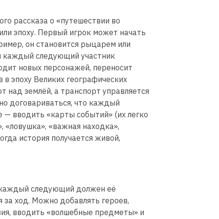
ого рассказа о «путешествии во
или эпоху. Первый игрок может начать
ример, он становится рыцарем или
ем каждый следующий участник
одит новых персонажей, переносит
в в эпоху Великих географических
ют над землёй, а транспорт управляется
но договариваться, что каждый
е — вводить «карты событий» (их легко
, «ловушка», «важная находка»,
Тогда история получается живой,
а каждый следующий должен её
 за ход. Можно добавлять героев,
вия, вводить «волшебные предметы» и