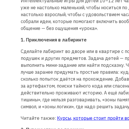
Интеллектуальные игры для детей 10–12 лет час
уже не настолько маленький, чтобы носиться по
настолько взрослый, чтобы с удовольствием ча
собрали идеи, которые помогают включить воо
общение — без ощущения «урока».
1. Приключения в лабиринте
Сделайте лабиринт во дворе или в квартире с п
подушек и других предметов. Задача детей — 
выполнить мини-задание или найти подсказку. Ч
лучше заранее придумать простые правила: куда
сколько попыток даётся на прохождение. Доба
за артефактом, поиски тайного кода или спасени
действительно проживают историю. А ещё лаби
тишины», где нельзя разговаривать, «зоны памят
символ, и «зоны логики», где надо решить зада
Читайте также:
Курсы, которые стоит пройти в