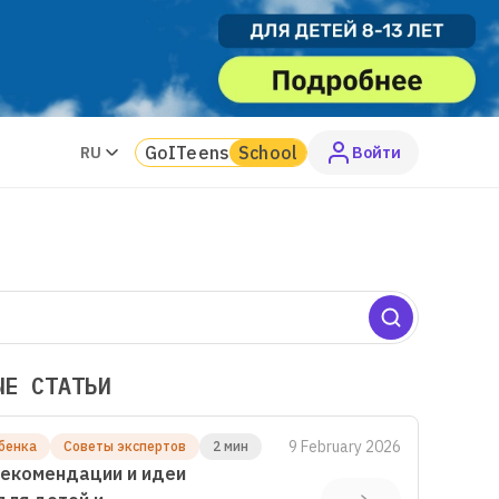
GoITeens
School
RU
Войти
ЫЕ СТАТЬИ
9 February 2026
бенка
Советы экспертов
2 мин
екомендации и идеи