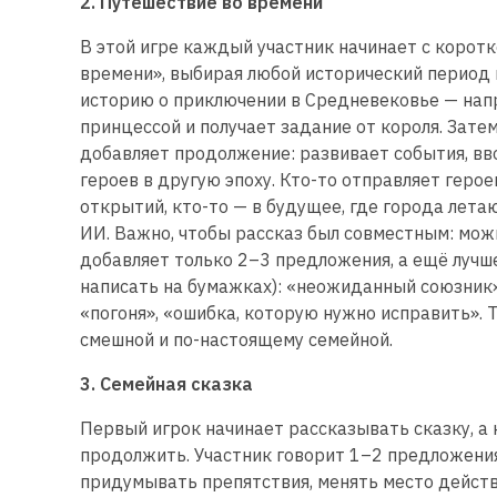
2. Путешествие во времени
В этой игре каждый участник начинает с коротк
времени», выбирая любой исторический период 
историю о приключении в Средневековье — нап
принцессой и получает задание от короля. Зат
добавляет продолжение: развивает события, вв
героев в другую эпоху. Кто-то отправляет герое
открытий, кто-то — в будущее, где города лета
ИИ. Важно, чтобы рассказ был совместным: мож
добавляет только 2–3 предложения, а ещё лучш
написать на бумажках): «неожиданный союзник»
«погоня», «ошибка, которую нужно исправить». 
смешной и по-настоящему семейной.
3. Семейная сказка
Первый игрок начинает рассказывать сказку, 
продолжить. Участник говорит 1–2 предложения
придумывать препятствия, менять место дейст