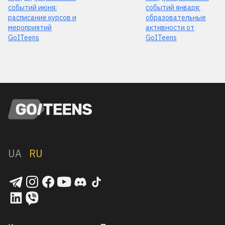
событий июня:
событий января:
расписание курсов и
образовательные
мероприятий
активности от
GoITeens
GoITeens
UA
RU