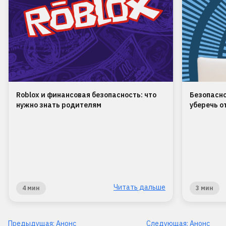
Roblox и финансовая безопасность: что
Безопасно
нужно знать родителям
уберечь о
Читать дальше
4 мин
3 мин
Предыдущая:
Анонс
Следующая:
Анонс