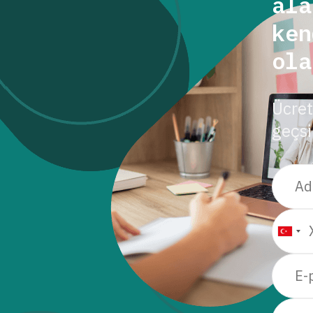
ala
ken
ola
Ücret
geçsi