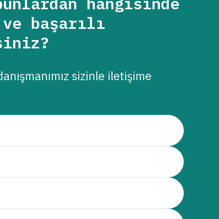
bunlardan hangisinde
 ve başarılı
siniz?
danışmanımız sizinle iletişime