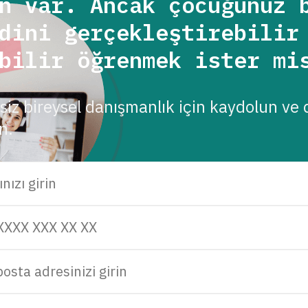
n var. Ancak çocuğunuz 
dini gerçekleştirebilir
bilir öğrenmek ister mi
siz bireysel danışmanlık için kaydolun ve 
n.