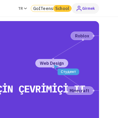
GoITeens
School
TR
Girmek
Roblox
Web Design
Студент
ÇIN ÇEVRIMIÇI IT
Minecraft