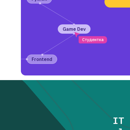
Game Dev
Студентка
Frontend
IT 