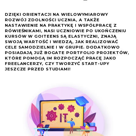
DZIĘKI ORIENTACJI NA WIELOWYMIAROWY
ROZWÓJ ZDOLNOŚCI UCZNIA, A TAKŻE
NASTAWIENIE NA PRAKTYKĘ I WSPÓŁPRACĘ Z
RÓWIEŚNIKAMI, NASI UCZNIOWIE PO UKOŃCZENIU
KURSÓW W GOITEENS SĄ ELASTYCZNI, ZNAJĄ
SWOJĄ WARTOŚĆ I WIEDZĄ, JAK REALIZOWAĆ
CELE SAMODZIELNIE I W GRUPIE. DODATKOWO
POSIADAJĄ JUŻ BOGATE PORTFOLIO PROJEKTÓW,
KTÓRE POMOGĄ IM ROZPOCZĄĆ PRACĘ JAKO
FREELANCERZY, CZY TWORZYĆ START-UPY
JESZCZE PRZED STUDIAMI!