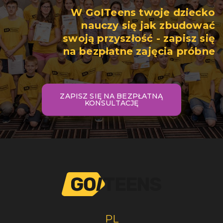
W GoITeens twoje dziecko
nauczy się jak zbudować
swoją przyszłość - zapisz się
na bezpłatne zajęcia próbne
ZAPISZ SIĘ NA BEZPŁATNĄ
KONSULTACJĘ
PL