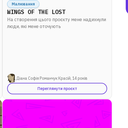
Малювання
WINGS OF THE LOST
На створення цього проєкту мене надихнули
люди, які мене оточують
«Дуже мрію стати
програмістом,
насправді я вже
відчуваю себе ним.
Хочу створювати
класні ігри і
заробляти багато
грошей!»
Діана Софія Романчук Красій, 14 років
Переглянути проєкт
Іван Гончар