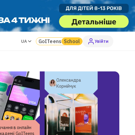
осфера просто
астік! Обидві
ладачки дуже
ні, але особливо
«У GoITeens навчання
 відмітити
дуже збалансоване,
ельку з soft
викладають трішки
s.»
теорії і закріплюють
GoITeens
School
UA
Увiйти
матеріал великим
Владислава
об’ємом практики.»
Варениця
Олександра
Корнійчук