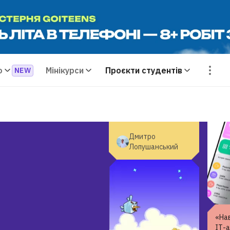
атм
фант
вик
клас
«Експериментуйте і
хочу
рухайтеся в умовах
вчит
невизначеності. Не
skill
стійте на місці! »
о
Мінікурси
Проєкти студентів
Дмитро
Лопушанський