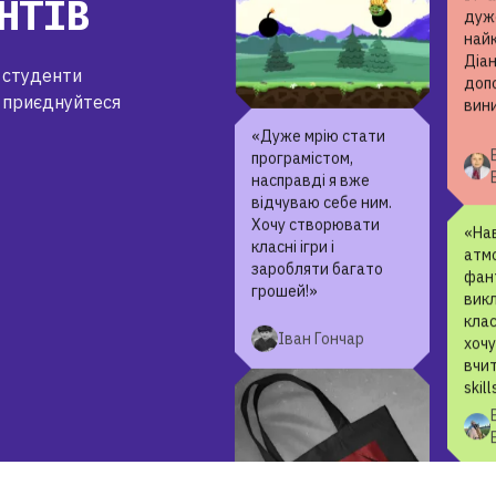
НТІВ
«На
ІТ-а
дуже
і студенти
най
Діан
«Дуже мрію стати
 приєднуйтеся
доп
програмістом,
вин
насправді я вже
відчуваю себе ним.
Хочу створювати
класні ігри і
заробляти багато
грошей!»
«Нав
атм
Іван Гончар
фант
вик
клас
хочу
вчит
skill