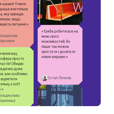
вчання в онлайн
кадемії GoITeens
 цікаве! У мене
краща вчителька
а, яка завжди
«Треба робити все на
оможе, якщо
межі своїх
икають питання.»
можливостей, бо
лише так можна
зростати і досягати
Владислав
нових вершин.»
Верхових
чання вау,
осфера просто
Остап Леонов
астік! Обидві
ладачки дуже
ні, але особливо
 відмітити
ельку з soft
s.»
Владислава
Варениця