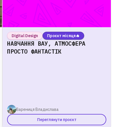
Digital Design
Проєкт місяця🔥
НАВЧАННЯ ВАУ, АТМОСФЕРА
ПРОСТО ФАНТАСТІК
Варениця Владислава
Переглянути проєкт