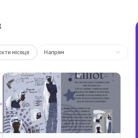
В
«Експериментуйте і
рухайтеся в умовах
невизначеності. Не
Напрям
кти місяця
стійте на місці! »
«На
Дмитро
ІТ-а
Лопушанський
дуже
най
Діан
доп
вин