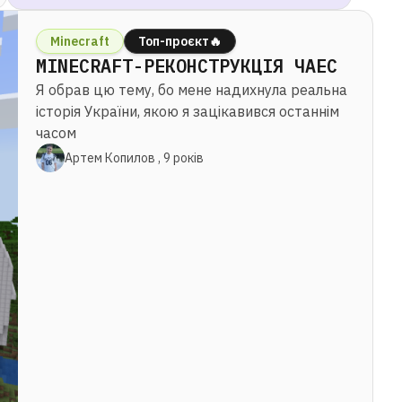
Minecraft
Топ-проєкт🔥
MINECRAFT-РЕКОНСТРУКЦІЯ ЧАЕС
Я обрав цю тему, бо мене надихнула реальна
історія України, якою я зацікавився останнім
часом
Артем Копилов , 9 років