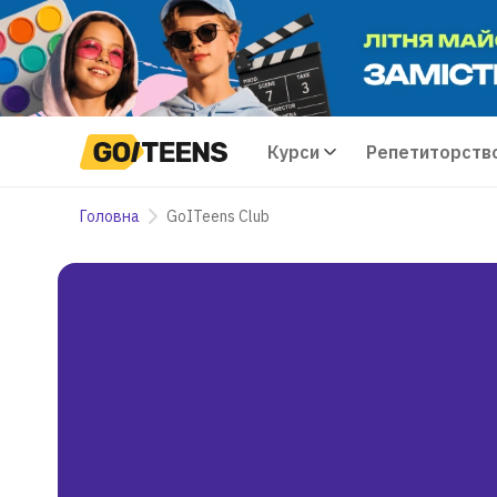
Курси
Репетиторств
Головна
GoITeens Club