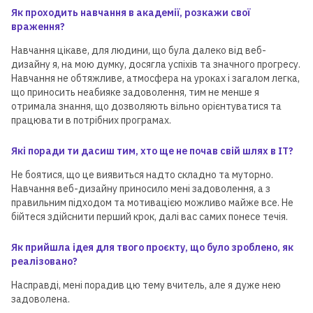
Як проходить навчання в академії, розкажи свої
враження?
Навчання цікаве, для людини, що була далеко від веб-
дизайну я, на мою думку, досягла успіхів та значного прогресу.
Навчання не обтяжливе, атмосфера на уроках і загалом легка,
що приносить неабияке задоволення, тим не менше я
отримала знання, що дозволяють вільно орієнтуватися та
працювати в потрібних програмах.
Які поради ти дасиш тим, хто ще не почав свій шлях в ІТ?
Не боятися, що це виявиться надто складно та муторно.
Навчання веб-дизайну приносило мені задоволення, а з
правильним підходом та мотивацією можливо майже все. Не
бійтеся здійснити перший крок, далі вас самих понесе течія.
Як прийшла ідея для твого проєкту, що було зроблено, як
реалізовано?
Насправді, мені порадив цю тему вчитель, але я дуже нею
задоволена.