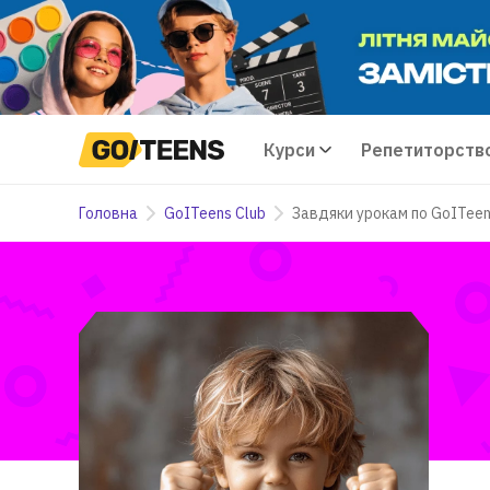
Курси
Репетиторств
Головна
GoITeens Club
Завдяки урокам по GoITeens