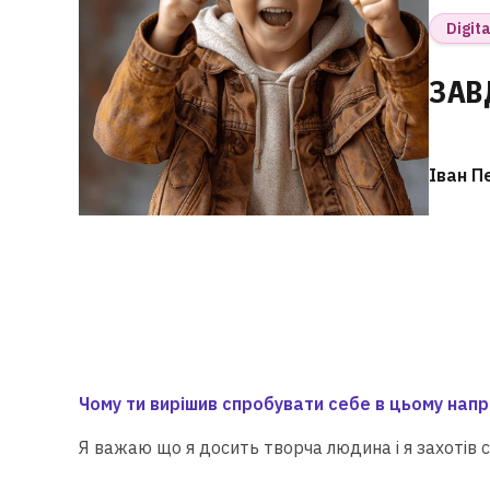
Digita
ЗАВ
Іван П
Чому ти вирішив спробувати себе в цьому напр
Я важаю що я досить творча людина і я захотів 