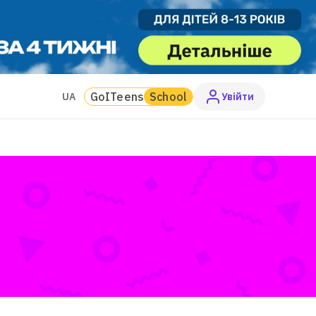
GoITeens
School
UA
Увiйти