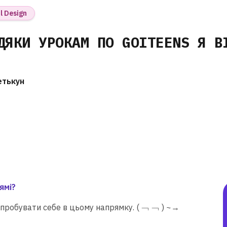
l Design
ДЯКИ УРОКАМ ПО GOITEENS Я В
етькун
ямі?
спробувати себе в цьому напрямку. ( ﹁ ﹁ ) ~→