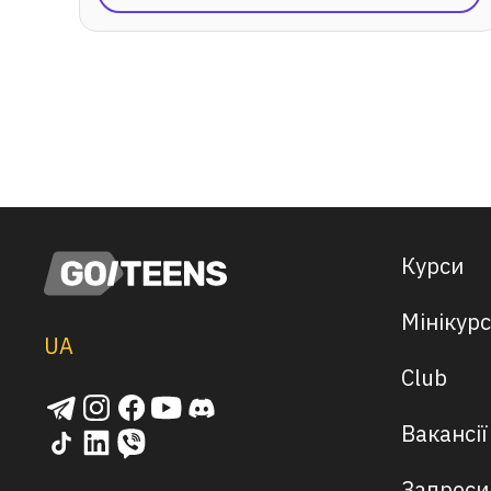
Курси
Мінікур
UA
Club
Вакансії
Запроси