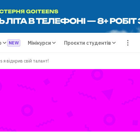
о
Мінікурси
Проєкти студентів
 я відкрив свій талант!