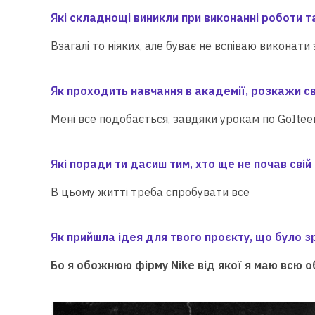
Які складнощі виникли при виконанні роботи та
Взагалі то ніяких, але буває не вспіваю виконати
Як проходить навчання в академії, розкажи с
Мені все подобається, завдяки урокам по GoIte
Які поради ти дасиш тим, хто ще не почав свій 
В цьому житті треба спробувати все
Як прийшла ідея для твого проєкту, що було з
Бо я обожнюю фірму Nike від якої я маю всю о