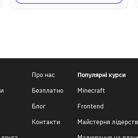
Про нас
Популярні курси
си
Безплатно
Minecraft
Блог
Frontend
Контакти
Майстерня лідерст
 друга
Малювання на план