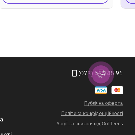
(073) 565 45 96
Публічна оферта
Політика конфіденційності
ва
Акції та знижки від GoITeens
шеті