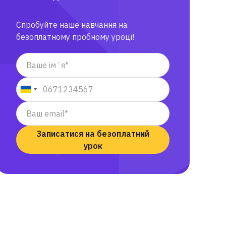
Спробуйте наше навчання на
безоплатному пробному уроці!
Записатися на безоплатний
урок