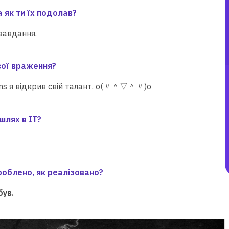
 як ти їх подолав?
 завдання.
вої враження?
ens я відкрив свій талант. o(〃＾▽＾〃)o
шлях в ІТ?
роблено, як реалізовано?
був.