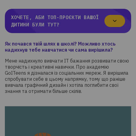
ХОЧЕТЕ, АБИ ТОП-ПРОЄКТИ ВАШОЇ
ДИТИНИ БУЛИ ТУТ?
Я
к почався твій шлях в школі? Можливо хтось
надихнув тебе навчатися чи сама вирішила?
Мене надихнуло вивчати ІТ бажання розвивати свою
творчість і креативні навички. Про академію
GoITeens я дізналася із соціальних мереж. Я вирішила
спробувати себе в цьому напрямку, тому що раніше
вивчала графічний дизайн і хотіла поглибити свої
знання та отримати більше скілів.