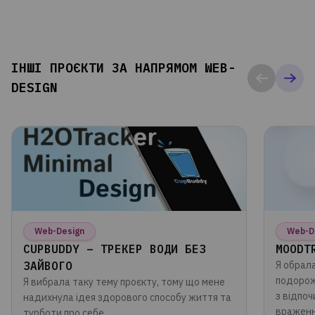
ІНШІ ПРОЄКТИ ЗА НАПРЯМОМ WEB-
DESIGN
Web-Design
Web-D
CUPBUDDY – ТРЕКЕР ВОДИ БЕЗ
MOODT
ЗАЙВОГО
Я обрала
подорож
Я вибрала таку тему проєкту, тому що мене
з відпо
надихнула ідея здорового способу життя та
вражен
турботи про себе