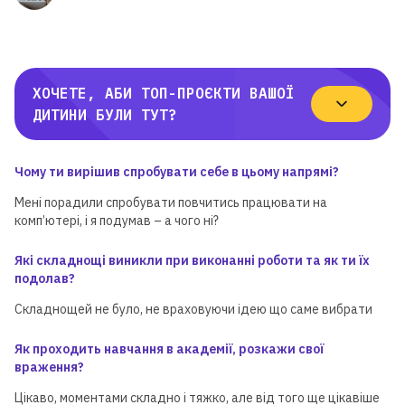
ХОЧЕТЕ, АБИ ТОП-ПРОЄКТИ ВАШОЇ
ДИТИНИ БУЛИ ТУТ?
Чому ти вирішив спробувати себе в цьому напрямі?
Мені порадили спробувати повчитись працювати на
комп’ютері, і я подумав – а чого ні?
Які складнощі виникли при виконанні роботи та як ти їх
подолав?
Складнощей не було, не враховуючи ідею що саме вибрати
Як проходить навчання в академії, розкажи свої
враження?
Цікаво, моментами складно і тяжко, але від того ще цікавіше